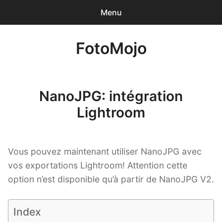
Menu
0
articles
-
0,00€
FotoMojo
Accueil
Photographe de Mariage
NanoJPG: intégration
Drone de loisir
Lightroom
NanoJPG Pro
Vous pouvez maintenant utiliser NanoJPG avec
NanoJPG V4 simple
vos exportations Lightroom! Attention cette
option n’est disponible qu’à partir de NanoJPG V2.
Méga-formation Strobist / Studio de Rue
Lumière et flash TTL
Index