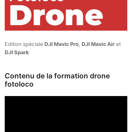
Le Look Noir et Blanc
Blaise Retouche Portrait
Animaphoto
Edition spéciale
DJI Mavic Pro
,
DJI Mavic Air
et
Les packs
DJI Spark
Contenu de la formation drone
fotoloco