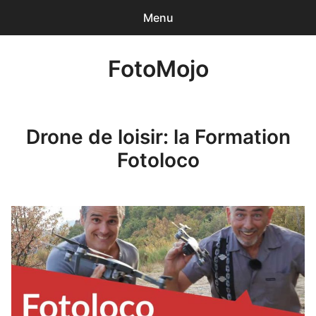
Menu
0
articles
-
0,00€
FotoMojo
Accueil
Photographe de Mariage
Drone de loisir: la Formation
Drone de loisir
Fotoloco
NanoJPG Pro
NanoJPG V4 simple
Méga-formation Strobist / Studio de Rue
Lumière et flash TTL