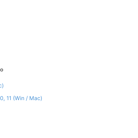
ro
c)
0, 11 (Win / Mac)