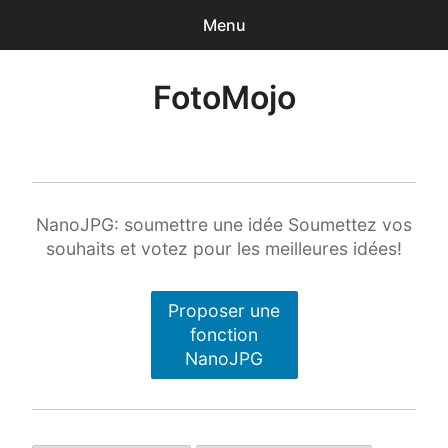
Menu
0
articles
-
0,00€
FotoMojo
Accueil
Photographe de Mariage
Drone de loisir
NanoJPG: soumettre une idée Soumettez vos
souhaits et votez pour les meilleures idées!
NanoJPG Pro
Proposer une
NanoJPG V4 simple
fonction
NanoJPG
Méga-formation Strobist / Studio de Rue
Lumière et flash TTL