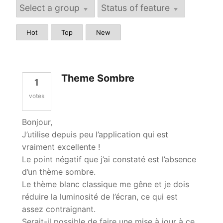
Le Look Noir et Blanc
Blaise Retouche Portrait
Hot
Top
New
Animaphoto
Theme Sombre
Les packs
1
votes
Bonjour,
J’utilise depuis peu l’application qui est
vraiment excellente !
Le point négatif que j’ai constaté est l’absence
d’un thème sombre.
Le thème blanc classique me gêne et je dois
réduire la luminosité de l’écran, ce qui est
assez contraignant.
Serait-il possible de faire une mise à jour à ce