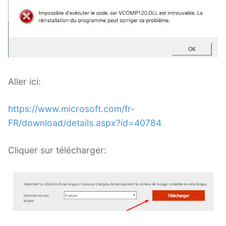
Le Look Noir et Blanc
Blaise Retouche Portrait
Animaphoto
Les packs
Aller ici:
https://www.microsoft.com/fr-
FR/download/details.aspx?id=40784
Cliquer sur télécharger: