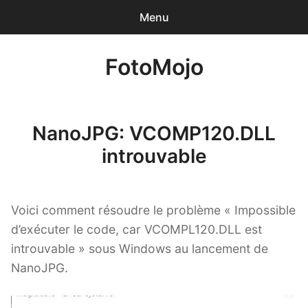
Menu
0
articles
-
0,00€
FotoMojo
Accueil
Photographe de Mariage
NanoJPG: VCOMP120.DLL
Drone de loisir
introuvable
NanoJPG Pro
Voici comment résoudre le problème « Impossible
NanoJPG V4 simple
d’exécuter le code, car VCOMPL120.DLL est
introuvable » sous Windows au lancement de
Méga-formation Strobist / Studio de Rue
NanoJPG.
Lumière et flash TTL