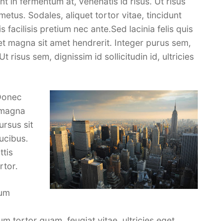
nt in fermentum at, venenatis id risus. Ut risus
 metus. Sodales, aliquet tortor vitae, tincidunt
s facilisis pretium nec ante.Sed lacinia felis quis
 magna sit amet hendrerit. Integer purus sem,
t risus sem, dignissim id sollicitudin id, ultricies
 Donec
s magna
ursus sit
aucibus.
ttis
rtor.
lum
 tortor quam, feugiat vitae, ultricies eget,