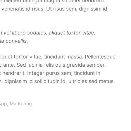
que elementum eget magna sit amet hendrerit.
venenatis id risus. Ut risus sem, dignissim id
m vel libero sodales, aliquet tortor vitae,
la convallis.
aliquet tortor vitae, tincidunt massa. Pellentesque
ec ante. Sed lacinia felis quis gravida semper.
endrerit. Integer purus sem, tincidunt in
 dignissim id sollicitudin id, ultricies sed metus.
App
,
Marketing