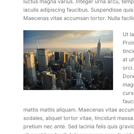
luctus magna varius. Integer urna arcu, tempo
iaculis adipiscing faucibus. Suspendisse qui
Maecenas vitae accumsan tortor. Nulla facilis
Ut l
Proi
tinc
at u
orci
Done
magn
curs
fauc
mattis mattis aliquam. Maecenas vitae accumsa
sodales, aliquet tortor vitae, tincidunt massa. 
pretium nec ante. Sed lacinia felis quis gr