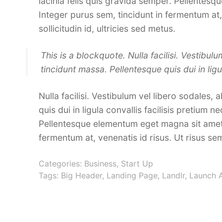
lacinia felis quis gravida semper. Pellentes
Integer purus sem, tincidunt in fermentum at, 
sollicitudin id, ultricies sed metus.
This is a blockquote. Nulla facilisi. Vestibulu
tincidunt massa. Pellentesque quis dui in ligu
Nulla facilisi. Vestibulum vel libero sodales, 
quis dui in ligula convallis facilisis pretium n
Pellentesque elementum eget magna sit amet h
fermentum at, venenatis id risus. Ut risus sem,
Categories:
Business
,
Start Up
Tags:
Big Header
,
Landing Page
,
Landlr
,
Launch 