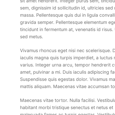
sit amet hendrerit. Integer purus sem, tincidu
sem, dignissim id sollicitudin id, ultricies sed
massa. Pellentesque quis dui in ligula convalli
gravida semper. Pellentesque elementum eget
tincidunt in fermentum at, venenatis id risus. U
sed metus.
Vivamus rhoncus eget nisi nec scelerisque.
iaculis magna quis turpis imperdiet, a luctu
varius. Integer urna arcu, tempor hendrerit c
amet, pulvinar a mi. Duis iaculis adipiscing f
Suspendisse quis egestas dolor. Vivamus ma
mattis aliquam. Maecenas vitae accumsan to
Maecenas vitae tortor. Nulla facilisi. Vestibu
habitant morbi tristique senectus et netus et
malesuada fames ac turpis egestas. Vestibulum