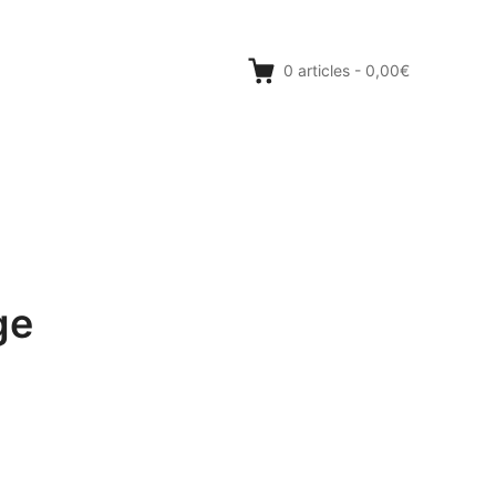
0
articles
-
0,00€
ge