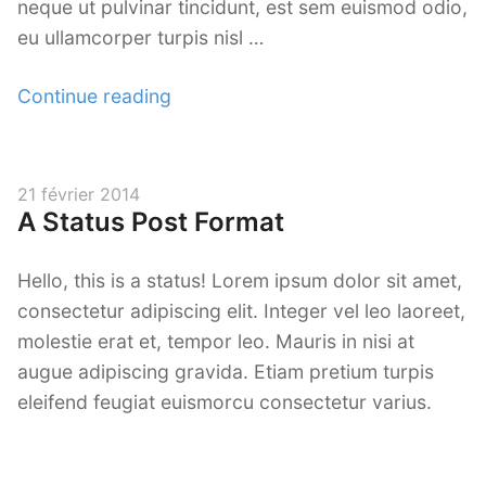
neque ut pulvinar tincidunt, est sem euismod odio,
eu ullamcorper turpis nisl …
« A
Continue reading
Gallery
Post
Format »
Posted
21 février 2014
A Status Post Format
on
Hello, this is a status! Lorem ipsum dolor sit amet,
consectetur adipiscing elit. Integer vel leo laoreet,
molestie erat et, tempor leo. Mauris in nisi at
augue adipiscing gravida. Etiam pretium turpis
eleifend feugiat euismorcu consectetur varius.