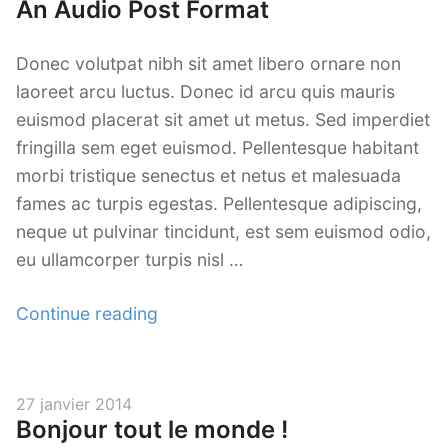
An Audio Post Format
on
Donec volutpat nibh sit amet libero ornare non
laoreet arcu luctus. Donec id arcu quis mauris
euismod placerat sit amet ut metus. Sed imperdiet
fringilla sem eget euismod. Pellentesque habitant
morbi tristique senectus et netus et malesuada
fames ac turpis egestas. Pellentesque adipiscing,
neque ut pulvinar tincidunt, est sem euismod odio,
eu ullamcorper turpis nisl …
« An
Continue reading
Audio
Post
Format »
Posted
27 janvier 2014
Bonjour tout le monde !
on