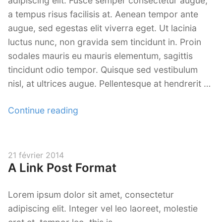
adipiscing elit. Fusce semper consectetur augue,
Le Look Noir et Blanc
a tempus risus facilisis at. Aenean tempor ante
augue, sed egestas elit viverra eget. Ut lacinia
Blaise Retouche Portrait
luctus nunc, non gravida sem tincidunt in. Proin
Animaphoto
sodales mauris eu mauris elementum, sagittis
tincidunt odio tempor. Quisque sed vestibulum
Les packs
nisl, at ultrices augue. Pellentesque at hendrerit …
« A
Continue reading
Post
with
a
Posted
21 février 2014
Featured
A Link Post Format
on
Image »
Lorem ipsum dolor sit amet, consectetur
adipiscing elit. Integer vel leo laoreet, molestie