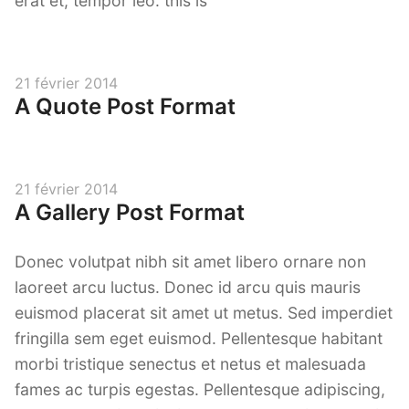
erat et, tempor leo. this is
Posted
21 février 2014
A Quote Post Format
on
Posted
21 février 2014
A Gallery Post Format
on
Donec volutpat nibh sit amet libero ornare non
laoreet arcu luctus. Donec id arcu quis mauris
euismod placerat sit amet ut metus. Sed imperdiet
fringilla sem eget euismod. Pellentesque habitant
morbi tristique senectus et netus et malesuada
fames ac turpis egestas. Pellentesque adipiscing,