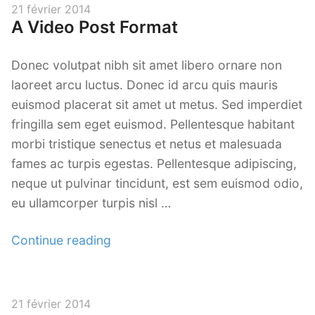
Posted
21 février 2014
A Video Post Format
on
Donec volutpat nibh sit amet libero ornare non
laoreet arcu luctus. Donec id arcu quis mauris
euismod placerat sit amet ut metus. Sed imperdiet
fringilla sem eget euismod. Pellentesque habitant
morbi tristique senectus et netus et malesuada
fames ac turpis egestas. Pellentesque adipiscing,
neque ut pulvinar tincidunt, est sem euismod odio,
eu ullamcorper turpis nisl …
« A
Continue reading
Video
Post
Format »
Posted
21 février 2014