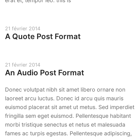
erat et, tempor leo. this is
Posted
21 février 2014
A Quote Post Format
on
Posted
21 février 2014
An Audio Post Format
on
Donec volutpat nibh sit amet libero ornare non
laoreet arcu luctus. Donec id arcu quis mauris
euismod placerat sit amet ut metus. Sed imperdiet
fringilla sem eget euismod. Pellentesque habitant
morbi tristique senectus et netus et malesuada
fames ac turpis egestas. Pellentesque adipiscing,