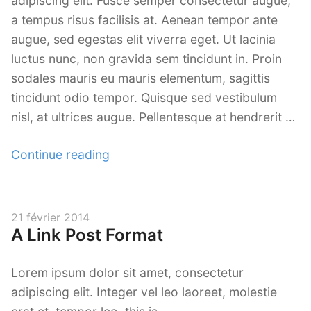
adipiscing elit. Fusce semper consectetur augue,
Le Look Noir et Blanc
a tempus risus facilisis at. Aenean tempor ante
augue, sed egestas elit viverra eget. Ut lacinia
Blaise Retouche Portrait
luctus nunc, non gravida sem tincidunt in. Proin
Animaphoto
sodales mauris eu mauris elementum, sagittis
tincidunt odio tempor. Quisque sed vestibulum
Les packs
nisl, at ultrices augue. Pellentesque at hendrerit …
« A
Continue reading
Post
with
a
Posted
21 février 2014
Featured
A Link Post Format
on
Image »
Lorem ipsum dolor sit amet, consectetur
adipiscing elit. Integer vel leo laoreet, molestie