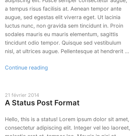
adipiscing elit. Fusce semper consectetur augue,
Le Look Noir et Blanc
a tempus risus facilisis at. Aenean tempor ante
augue, sed egestas elit viverra eget. Ut lacinia
Blaise Retouche Portrait
luctus nunc, non gravida sem tincidunt in. Proin
Animaphoto
sodales mauris eu mauris elementum, sagittis
tincidunt odio tempor. Quisque sed vestibulum
Les packs
nisl, at ultrices augue. Pellentesque at hendrerit …
« A
Continue reading
Post
with
a
Posted
21 février 2014
Featured
A Status Post Format
on
Image »
Hello, this is a status! Lorem ipsum dolor sit amet,
consectetur adipiscing elit. Integer vel leo laoreet,