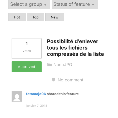
Le Look Noir et Blanc
Blaise Retouche Portrait
Hot
Top
New
Animaphoto
Possibilité d’enlever
Les packs
1
tous les fichiers
votes
compressés de la liste
NanoJPG
Approved
No comment
fotomojo06
shared this feature
janvier 7, 2018