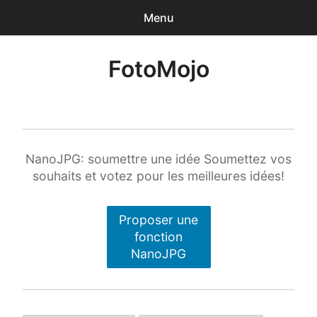
Menu
0
articles
-
0,00€
FotoMojo
Accueil
Photographe de Mariage
Drone de loisir
NanoJPG: soumettre une idée Soumettez vos
souhaits et votez pour les meilleures idées!
NanoJPG Pro
Proposer une
NanoJPG V4 simple
fonction
NanoJPG
Méga-formation Strobist / Studio de Rue
Lumière et flash TTL