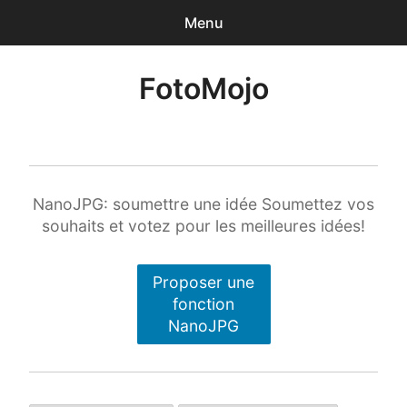
Menu
0
articles
-
0,00€
FotoMojo
Accueil
Photographe de Mariage
Drone de loisir
NanoJPG: soumettre une idée Soumettez vos
souhaits et votez pour les meilleures idées!
NanoJPG Pro
Proposer une
NanoJPG V4 simple
fonction
NanoJPG
Méga-formation Strobist / Studio de Rue
Lumière et flash TTL