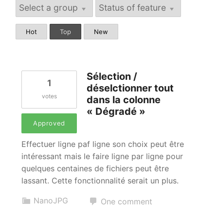
Le Look Noir et Blanc
Blaise Retouche Portrait
Hot
Top
New
Animaphoto
Sélection /
Les packs
1
déselctionner tout
votes
dans la colonne
« Dégradé »
Approved
Effectuer ligne paf ligne son choix peut être
intéressant mais le faire ligne par ligne pour
quelques centaines de fichiers peut être
lassant. Cette fonctionnalité serait un plus.
NanoJPG
One comment