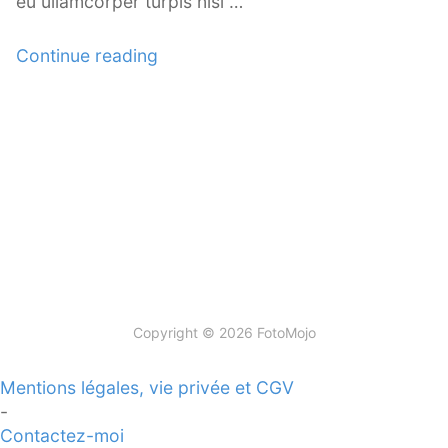
eu ullamcorper turpis nisl …
Le Look Noir et Blanc
« A
Continue reading
Blaise Retouche Portrait
Gallery
Animaphoto
Post
Format »
Les packs
Copyright © 2026 FotoMojo
Mentions légales, vie privée et CGV
-
Contactez-moi