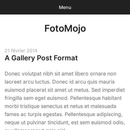
Menu
0
articles
-
0,00€
FotoMojo
Accueil
Photographe de Mariage
Posted
21 février 2014
A Gallery Post Format
on
Drone de loisir
Donec volutpat nibh sit amet libero ornare non
NanoJPG Pro
laoreet arcu luctus. Donec id arcu quis mauris
euismod placerat sit amet ut metus. Sed imperdiet
NanoJPG V4 simple
fringilla sem eget euismod. Pellentesque habitant
Méga-formation Strobist / Studio de Rue
morbi tristique senectus et netus et malesuada
fames ac turpis egestas. Pellentesque adipiscing,
Lumière et flash TTL
neque ut pulvinar tincidunt, est sem euismod odio,