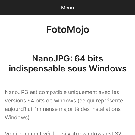
Menu
0
articles
-
0,00€
FotoMojo
Accueil
Photographe de Mariage
NanoJPG: 64 bits
Drone de loisir
indispensable sous Windows
NanoJPG Pro
NanoJPG est compatible uniquement avec les
NanoJPG V4 simple
versions 64 bits de windows (ce qui représente
aujourd’hui l’immense majorité des installations
Méga-formation Strobist / Studio de Rue
Windows).
Lumière et flash TTL
Voici comment vérifier si votre windows est 32