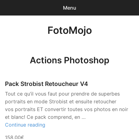
Menu
0
articles
-
0,00€
FotoMojo
Accueil
Photographe de Mariage
Actions Photoshop
Drone de loisir
NanoJPG Pro
Pack Strobist Retoucheur V4
Tout ce qu’il vous faut pour prendre de superbes
NanoJPG V4 simple
portraits en mode Strobist et ensuite retoucher
vos portraits ET convertir toutes vos photos en noir
Méga-formation Strobist / Studio de Rue
et blanc! Ce pack comprend, en …
« Pack
Continue reading
Lumière et flash TTL
Strobist
158,00€