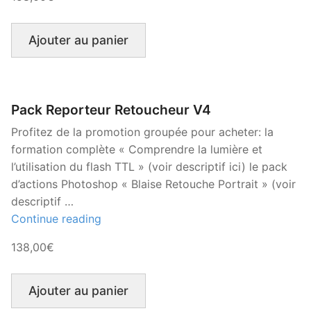
Retoucheur
Le Look Noir et Blanc
V4 »
Ajouter au panier
Blaise Retouche Portrait
Animaphoto
Les packs
Pack Reporteur Retoucheur V4
Profitez de la promotion groupée pour acheter: la
formation complète « Comprendre la lumière et
l’utilisation du flash TTL » (voir descriptif ici) le pack
d’actions Photoshop « Blaise Retouche Portrait » (voir
descriptif …
« Pack
Continue reading
Reporteur
138,00€
Retoucheur
V4 »
Ajouter au panier